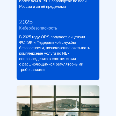
более чем в 150+ аэропортах по всей
России и за её пределами
2025
Кибербезопасность
В 2025 году ORS получает лицензии
ФСТЭК и Федеральной службы
безопасности, позволяющие оказывать
комплексные услуги по ИБ-
сопровождению в соответствии
с расширяющимися регуляторными
требованиями