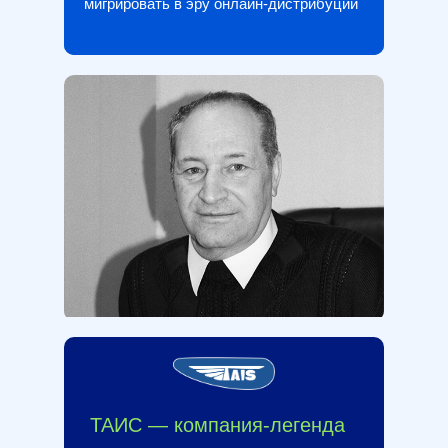
мигрировать в эру онлайн-дистрибуции
ТАИС — компания-легенда