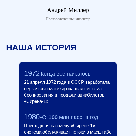
Основатель ТАИС
пассажиров в год
Андрей Миллер
Производственный директор
НАША ИСТОРИЯ
1972
Когда все началось
21 апреля 1972 года в СССР заработала
первая автоматизированная система
бронирования и продажи авиабилетов
«Сирена-1»
1980-е
100 млн пасс. в год
Пришедшая на смену «Сирене-1»
система обслуживает потоки в масштабе