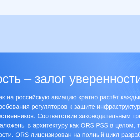
сть – залог уверенност
ак на российскую авиацию кратно растёт каждый
ебования регуляторов к защите инфраструкту
ственников. Соответствие законодательным т
заложены в архитектуру как ORS PSS в целом, т
ости. ORS лицензирован на полный цикл разраб