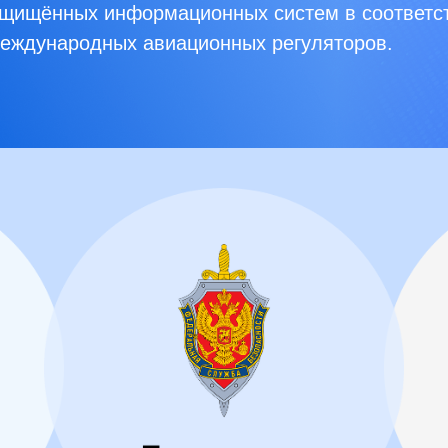
ащищённых информационных систем в соответс
международных авиационных регуляторов.