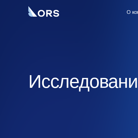
О к
Исследован