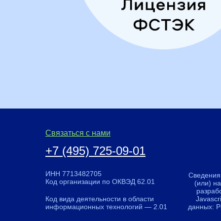
Связаться с нами
+7 (495) 725-09-01
ИНН 7713482705
Сведения
Код организации по ОКВЭД 62.01
(или) н
разраб
Код вида деятельности в области
Javascr
информационных технологий — 2.01
данных: P