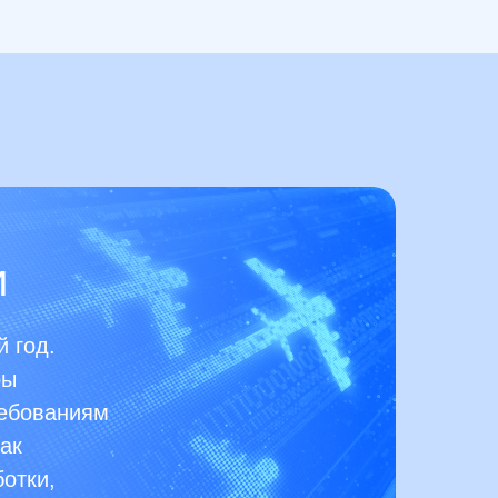
и
 год.
ры
ребованиям
ак
отки,