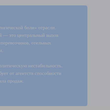
логической боли» отрасли.
й — это центральный вызов
 перевозчиков, отельных
и.
олитическую нестабильность.
ует от агентств способности
ила продаж.