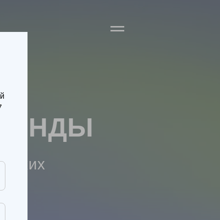
ий
НДЫ
7