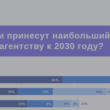
ии принесут наибольши
гентству к 2030 году?