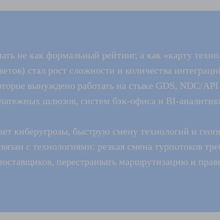
ть не как формальный рейтинг, а как «карту техно
етов) стал рост сложности и количества интеграци
которое вынуждено работать на стыке GDS, NDC/API
платежных шлюзов, систем бэк-офиса и BI-аналитик
ет киберугрозы, быструю смену технологий и геоп
язан с технологиями: резкая смена турпотоков треб
поставщиков, перестраивать маршрутизацию и прав