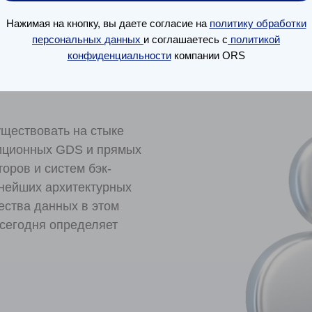
еменного
Нажимая на кнопку, вы даете согласие на
политику обработки
персональных данных
и соглашаетесь с
политикой
твие
конфиденциальности
компании ORS
рост количества
ществовать на стыке
диционных GDS и прямых
оров и систем бэк-
нейших архитектурных
ества данных в этом
 сегодня определяет