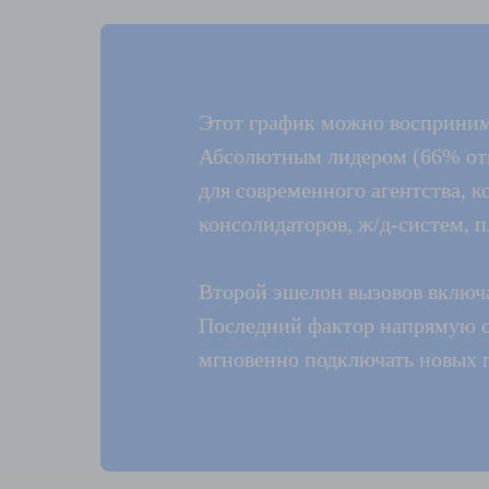
“
Этот график можно воспринима
Абсолютным лидером (66% отв
для современного агентства, 
консолидаторов, ж/д-систем, 
Второй эшелон вызовов включа
Последний фактор напрямую св
мгновенно подключать новых 